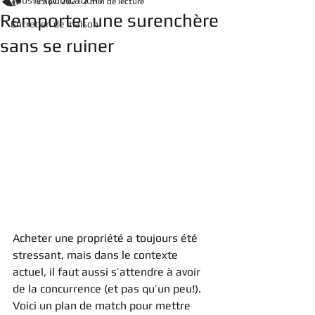
Tous les publications
13 nov. 2021
2 min de lecture
Remporter une surenchère
Entretien de maison
sans se ruiner
Acheter une propriété a toujours été 
stressant, 
mais dans le contexte 
actuel
, 
il faut aussi s’attendre à avoir 
de la concurrence (et pas qu’un peu!). 
Voici un plan de match pour mettre 