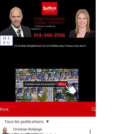
Christian Roberge
Audrey Papineau
Courtiers immobiliers
résidentiel
514-346-2556
ME
NU
12 années d'expérience en immobilier pour mieux vous servir
Post
Tous les publications
Christian Roberge