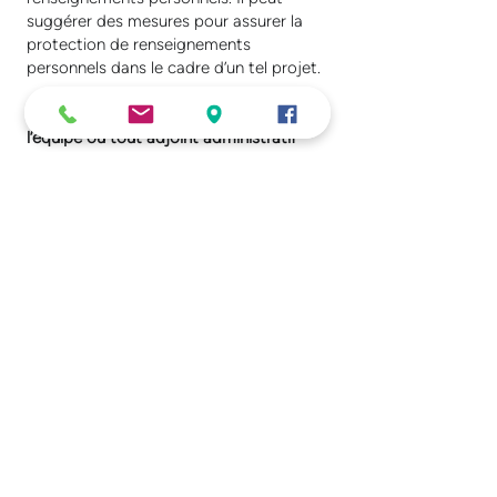
suggérer des mesures pour assurer la
protection de renseignements
personnels dans le cadre d’un tel projet.
C. Membres du personnel, de
l’équipe ou tout adjoint administratif
Un membre du personnel, de l’équipe ou
tout adjoint administratif de Christian
Roberge et Audrey Papineau courtiers
immobiliers résidentiel peut prendre
connaissance du renseignement
personnel uniquement dans la mesure où
cela est indispensable à l’exécution de
ses fonctions ou de son mandat.
Le membre du personnel, de l’équipe ou
tout adjoint administratif est :
Christian
Roberge
S’assure de l’intégrité et de la