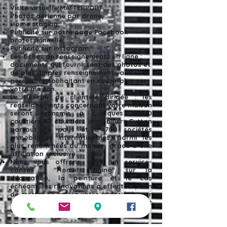
Visite virtuelle MATTERPORT,
Photos aérienne par drone,
Home staging,
Publicité sur notre page Facebook
professionnelle​,
Publicité sur instagram,
Les fiches de renseignements en ligne :
documents qui fournissent des photos et
de plus amples renseignements aux
personnes souhaitant en savoir plus sur
votre maison.
Le Réseau de clientèle dirigée : les
renseignements concernant votre maison
seront transmis à quelques 15000
courtiers ET courtiers immobiliers Sutton
partout au pays et à 700 sociétés
immobilières internationales, parmi les
plus renommées du monde, grâce à une
affiliation exclusive.​
Nous vous offrons aussi un service-
conseil "Home staging" sur la
décoration, la peinture et le cas
échéant, les rénovations à effectuer, afin
de mettre en valeur votre propriété pour
aller chercher un maximum de profit et
vendre dans le délai que vous souhaitez
Nous vous aiderons à déterminer les