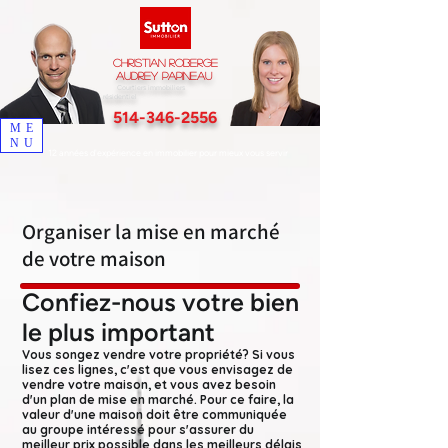
Christian Roberge
Audrey Papineau
Courtiers immobiliers
résidentiel
514-346-2556
ME
NU
12 années d'expérience en immobilier pour mieux vous servir
Organiser la mise en marché
de votre maison
Confiez-nous votre bien
le plus important
Vous songez vendre votre propriété?
Si vous
lisez ces lignes, c'est que vous envisagez de
vendre votre maison, et vous avez besoin
d'un plan de mise en marché. Pour ce faire, la
valeur d'une maison doit être communiquée
au groupe intéressé pour s'assurer du
meilleur prix possible dans les meilleurs délais