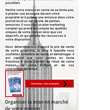
possibles.
Mettre votre maison en vente ne se limite pas
à planter une enseigne devant votre
propriété et à publier une annonce dans votre
journal local ou sur un site de petites
annonces. Il vous faut un plan marketing
complet qui prend en compte les qualités
uniques de votre maison ainsi que vos
objectifs, et qui détaille les ressources à
votre disposition.
Nous déterminerons d'abord le prix de vente
de votre propriété, la date à laquelle vous
souhaitez la mettre en vente et déménager. Il
est capital que vous parliez en toute
franchise à votre courtier de l'état de votre
maison, de votre budget et de vos
contraintes de temps.
Demandez votre évaluation
Organiser la mise en marché
de votre maison