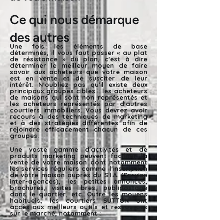
Ce qui nous démarque
des autres
Une fois les éléments de base
déterminés, il vous faut passer « au plat
de résistance » du plan, c'est à dire
déterminer le meilleur moyen de faire
savoir aux acheteurs que votre maison
est en vente et de susciter de leur
intérêt. N'oubliez pas qu'il existe deux
principaux groupes cibles : les acheteurs
de maisons qui sont non représentés et
les acheteurs représentés par d'autres
courtiers immobiliers. Vous devrez avoir
recours à des techniques de marketing
et à des stratégies différentes afin de
rejoindre efficacement chacun de ces
groupes.
Une vaste gamme d'activités et de
produits marketing peuvent faciliter la
vente de votre maison dont notamment
les services réguliers comme l'inscription
de votre maison auprès du S.I.A. (Service
inter-agences), les petites annonces,
brochures, visites libres, publipostage
dans le quartier, etc. Outre les moyens
habituels, les courtiers SUTTON ont
accès aux meilleurs outils et ressources
sur le marché, notamment :