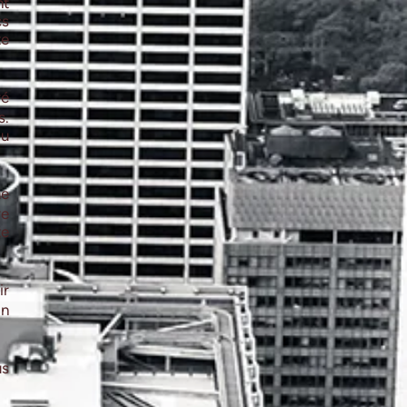
nt
cs
te
ré
s.
au
ne
re
te
ir
in
us