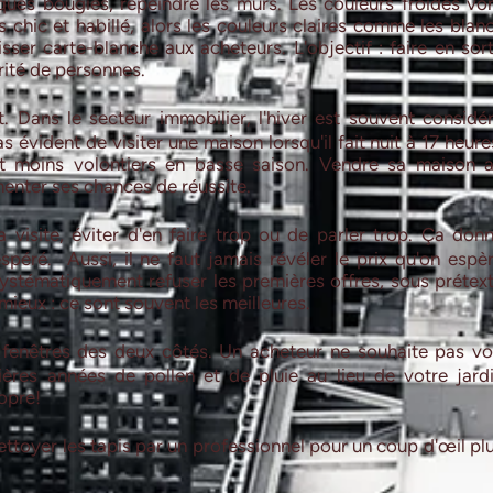
ques bougies, repeindre les murs. Les couleurs froides vo
s chic et habillé, alors les couleurs claires comme les blan
isser carte-blanche aux acheteurs. L'objectif : faire en sor
rité de personnes.
 Dans le secteur immobilier, l'hiver est souvent considé
évident de visiter une maison lorsqu'il fait nuit à 17 heure
t moins volontiers en basse saison. Vendre sa maison 
enter ses chances de réussite.
 visite, éviter d'en faire trop ou de parler trop. Ça don
spéré. Aussi, il ne faut jamais révéler le prix qu'on espè
 systématiquement refuser les premières offres, sous prétex
mieux : ce sont souvent les meilleures.
 fenêtres des deux côtés. Un acheteur ne souhaite pas vo
ières années de pollen et de pluie au lieu de votre jard
opre!
nettoyer les tapis par un professionnel pour un coup d'œil pl