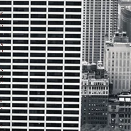
ur
de
ne
la
in
ts
ça
le
er
ne
.
e.