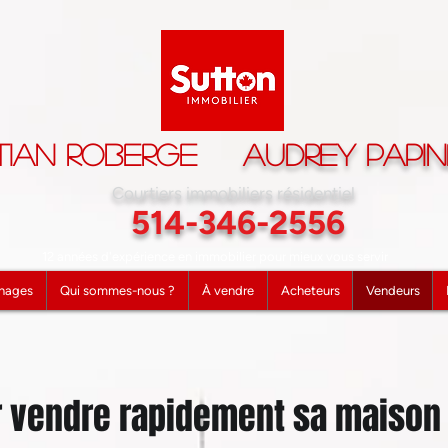
tian Roberge
Audrey Papi
Courtiers immobiliers résidentiel
514-346-2556
12 années d'expérience en immobilier pour mieux vous servir
nages
Qui sommes-nous ?
À vendre
Acheteurs
Vendeurs
r vendre rapidement sa maison