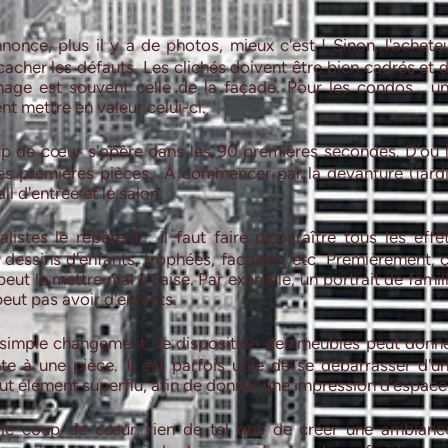
once, plus il y a de photos, mieux c'est ! Sinon, l'achete
cacher les défauts. Les clichés doivent être bien cadrés et 
mage est souvent celle de la façade. Pour les condos , u
nt mettre en valeur celui-ci.
p de cœur s'opère dans les 90 premières secondes. D'où 
es premières pièces. À commencer par la devanture (jard
all d'entrée et le salon.
istes le répètent : il faut faire disparaître tous les effe
 dessins d'enfants, trophées, factures, etc. Premièrement, 
a peut le mettre mal à l'aise. Par exemple, un portrait de famil
peut pas avoir d'enfants.
simple changement de disposition des meubles peut donn
te à une pièce. Il est parfois utile de se débarrasser d'u
t élément superflu, afin de donner une impression d'espace
 le coup de cœur, rien de tel que de créer une ambianc