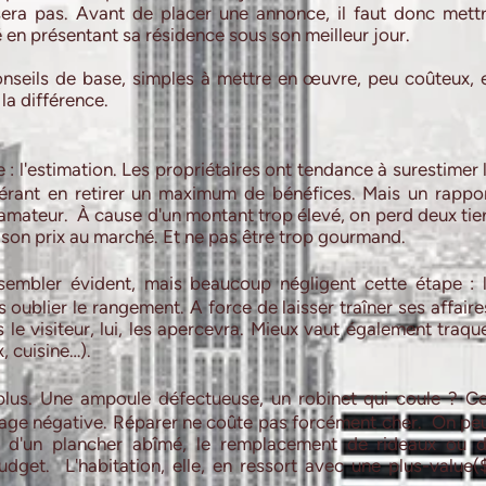
sera pas. Avant de placer une annonce, il faut donc mett
 en présentant sa résidence sous son meilleur jour.
nseils de base, simples à mettre en œuvre, peu coûteux, 
la différence.
 :
l'estimation
. Les propriétaires ont tendance à surestimer 
pérant en retirer un maximum de bénéfices. Mais un rappo
 l'amateur. À cause d'un montant trop élevé, on perd deux tie
r son prix au marché. Et ne pas être trop gourmand.
embler évident, mais beaucoup négligent cette étape : 
oublier le rangement. A force de laisser traîner ses affaire
le visiteur, lui, les apercevra. Mieux vaut également traqu
, cuisine…).
plus. Une ampoule défectueuse, un robinet qui coule ? C
age négative. Réparer ne coûte pas forcément cher. On pe
on d'un plancher abîmé, le remplacement de rideaux ou 
dget. L'habitation, elle, en ressort avec une plus-value(