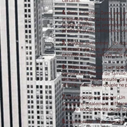
certaine.
4.
Rien à cacher. Dans une ann
imaginera qu'on cherche à lui 
bonne qualité. La première i
photo de la plus belle pièce vie
5.
Soigner son entrée. Le cou
nécessité de bien aménager l
entretenu, haies taillées…), le h
6.
Dépersonnaliser. Les spécial
personnels. Photos de famille,
distrait le visiteur, ensuite, ç
affiché, alors qu'un couple ne 
7.
Désengorger et épurer. Un 
une allure totalement différen
armoire encombrante ou de tou
8.
Harmoniser. Pour susciter