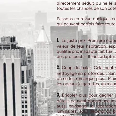
directement séduit ou ne le 
toutes les chances de son côté
Passons en revue quelques co
qui peuvent parfois faire toute 
1.
Le juste prix. Première étape
valeur de leur habitation, es
qualité/prix inadapté fait fuir
des prospects ! Il faut adapte
2.
Coup de balai. Cela peut s
nettoyage en profondeur. Sans 
on ne les remarque plus… Mais 
les odeurs (cigarettes, animaux
3
.
Bricoler plus pour gagner 
détails peuvent donner une im
aussi envisager la réparati
luminaires. Tout dépend du bu