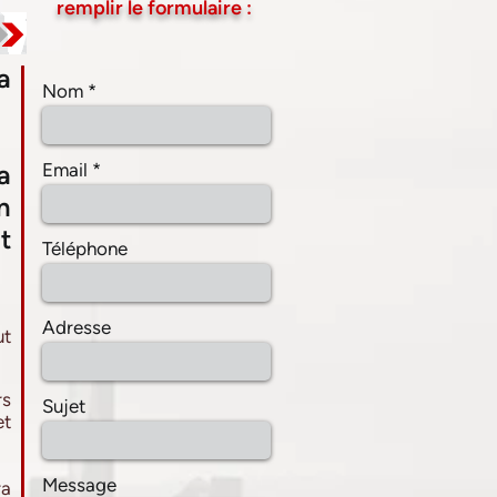
remplir le formulaire :
a
Nom
a
Email
n
t
Téléphone
Adresse
ut
rs
Sujet
et
Message
ra