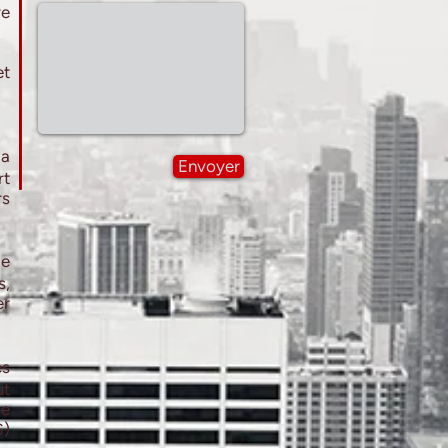
re
et
la
Envoyer
rt
rs
le
s,
er
es
ut
de
$)