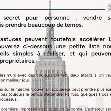
secret pour personne : vendre s
ois prendre beaucoup de temps.
astuces peuvent toutefois accélérer l
uverez ci-dessous une petite liste no
ils simples à réaliser, et qui peuven
 propriétaires.
les murs avec des couleurs claires : deux atouts si on ve
on meilleur jour.
s sur le marché, trouver un acquéreur peut prendre plusieu
pas toujours le temps d'attendre. Parfois, quelques trucs 
processus.
a première impression est toujours la bonne. L'acheteur se