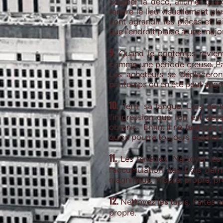
Soigner la déco, allumer quel
rendre le lieu visuellement plu
vont agrandir les pièces et la
que l'endroit plaise à une majo
9.
Quand le printemps revient.
comme une période creuse. Pas 
Les acheteurs se déplaceron
printemps ou en été peut augm
10.
Tenir sa langue. Lors de la
l'impression que l'on est dése
obtenir. Enfin, il ne faut pas
qu'on pourra toujours espérer 
11.
Les fenêtres. Nettoyer les
l'accumulation des trois dern
magnifique. Propre, propre, pr
12.
Nettoyez les tapis. Faites 
propre.