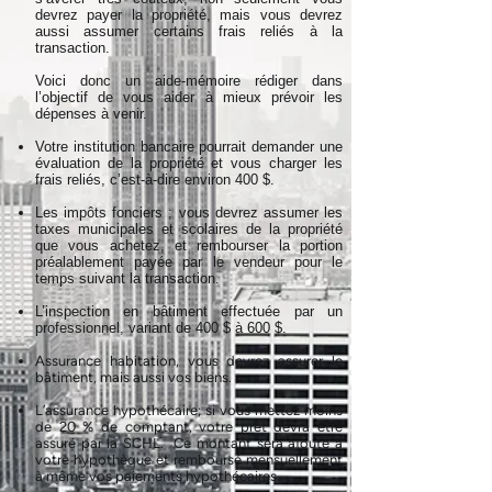
devrez payer la propriété, mais vous devrez
aussi assumer certains frais reliés à la
transaction.
Voici donc un aide-mémoire rédiger dans
l’objectif de vous aider à mieux prévoir les
dépenses à venir.
Votre institution bancaire pourrait demander une
évaluation de la propriété et vous charger les
frais reliés, c’est-à-dire environ 400 $.
Les impôts fonciers ; vous devrez assumer les
taxes municipales et scolaires de la propriété
que vous achetez, et rembourser la portion
préalablement payée par le vendeur pour le
temps suivant la transaction.
L’inspection en bâtiment effectuée par un
professionnel, variant de 400 $ à 600 $.
Assurance habitation, vous devrez assurer le
bâtiment, mais aussi vos biens.
L’assurance hypothécaire; si vous mettez moins
de 20 % de comptant, votre prêt devra être
assuré par la SCHL. Ce montant sera ajouté à
votre hypothèque et remboursé mensuellement
à même vos paiements hypothécaires.