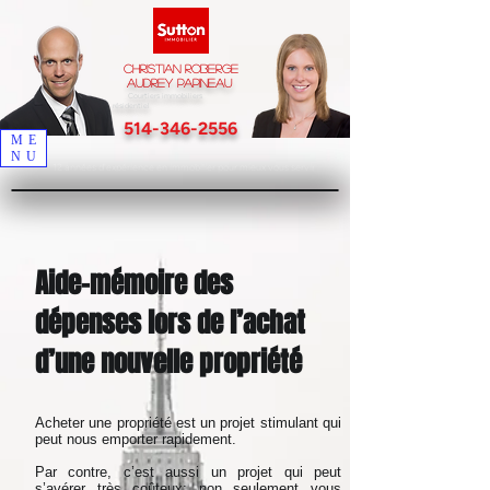
Christian Roberge
Audrey Papineau
Courtiers immobiliers
résidentiel
514-346-2556
ME
NU
12 années d'expérience en immobilier pour mieux vous servir
Aide-mémoire des
dépenses lors de l’achat
d’une nouvelle propriété
Acheter une propriété est un projet stimulant qui
peut nous emporter rapidement.
Par contre, c’est aussi un projet qui peut
s’avérer très coûteux; non seulement vous