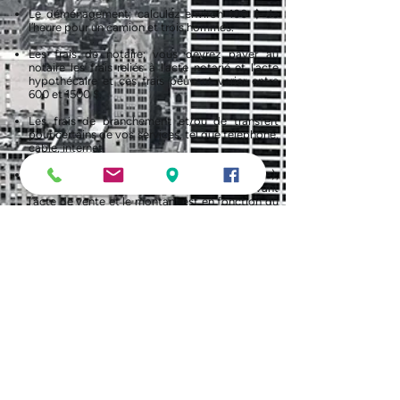
Le déménagement; calculez environ 100 $ de
l’heure pour un camion et trois hommes.
Les frais de notaire; vous devrez payer au
notaire les frais reliés à l’acte notarié et l’acte
hypothécaire et ces frais peuvent varier entre
600 et 1500 $.
Les frais de branchement et/ou de transfert
pour certains de vos services, tel que téléphone,
câble, internet.
Le droit de mutation (la taxe de Bienvenue);
vous recevrez le compte dans les mois suivant
l’acte de vente et le montant est en fonction du
plus élevé entre l’évaluation municipale ou le
prix de vente.
Pour calculer cette taxe, il faut se baser sur la
valeur la plus élevée entre l'évaluation
municipale et le prix d'achat.
Source: e-
closion