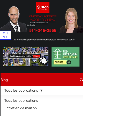
Christian Roberge
Audrey Papineau
Courtiers immobiliers
résidentiel
514-346-2556
ME
NU
12 années d'expérience en immobilier pour mieux vous servir
Blog
Tous les publications
Tous les publications
Entretien de maison