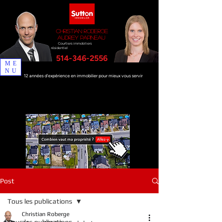
Christian Roberge
Audrey Papineau
Courtiers immobiliers
résidentiel
514-346-2556
ME
NU
12 années d'expérience en immobilier pour mieux vous servir
Post
Tous les publications
Christian Roberge