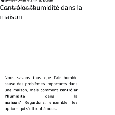
Tous les publications
24 nov. 2017
3 min de lecture
Contrôler l'humidité dans la
Entretien de maison
maison
Nous savons tous que l'air humide 
cause des problèmes importants dans 
une maison, mais comment 
contrôler 
l'humidité
 dans la 
maison
? Regardons, ensemble, les 
options qui s'offrent à nous.