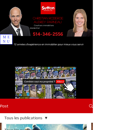
Christian Roberge
Audrey Papineau
Courtiers immobiliers
résidentiel
514-346-2556
ME
NU
12 années d'expérience en immobilier pour mieux vous servir
Post
Tous les publications